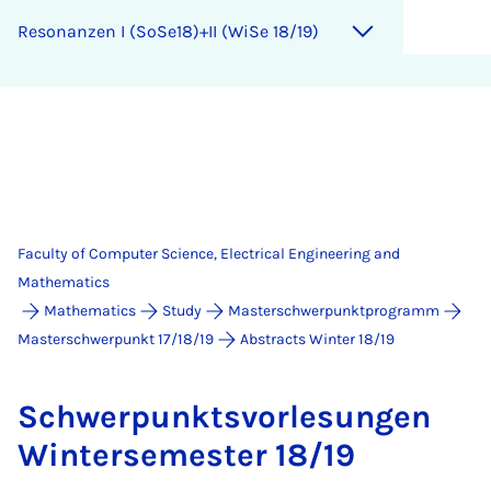
Resonanzen I (SoSe18)+II (WiSe 18/19)
Faculty of Computer Science, Electrical Engineering and
Mathematics
Mathematics
Study
Masterschwerpunktprogramm
Masterschwerpunkt 17/18/19
Abstracts Winter 18/19
Schwer­­punkt­s­­vor­le­sun­­­gen
Win­ter­­se­mes­ter 18/19