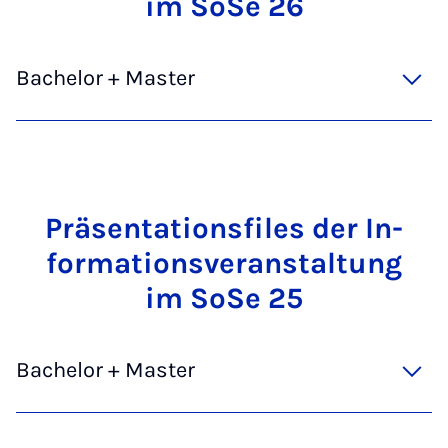
im SoSe 26
Bachelor + Master
Präsent­a­tionsfiles der In­
form­a­tions­ver­an­stal­tung
im SoSe 25
Bachelor + Master