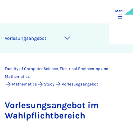
Menu
Vor­le­sung­sange­bot
Faculty of Computer Science, Electrical Engineering and
Mathematics
Mathematics
Study
Vorlesungsangebot
Vor­le­sung­sange­bot im
Wahlp­f­licht­bereich