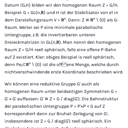
Datum (G,H) bilden wir den homogenen Raum Z = G/H.
Beispiel: G = GL(n,
R
) und H ist der Stabilisator von e1 in
n
n
dem Darstellungsraum V =
R
. Dann: Z ≅
R
\ {0} als G-
Raum. Weiter sei P eine minimale parabolische
Untergruppe, z.B. die invertierbaren unteren
Dreieckmatrizen in GL(n,
R
). Man nennt den homogenen
Raum Z = G/H reell sphärisch, falls eine off ene P-Bahn
auf Z existiert. Klar: obiges Beispiel is reell sphärisch,
n
denn Pe
⊂
R
\ {0} ist die off ene Menge, welche durch
1
nichtverschwindende erste Koordinate beschrieben wird.
Wir können eine reduktive Gruppe G' auch als
homogenen Raum unter beidseitigen Symmetrien G =
G' × G' au ffassen: G' ≅ Z = G / diag(G'). Die Bahnstruktur
der parabolischen Untergruppe P = P'×P' < G auf Z
korrespondiert dann zur Bruhat-Zerlegung von G';
insbesondere ist Z = G / diag(G') reell sphärisch. Ein