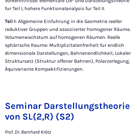
Vorkenntnisse: elementare Lie- und Darstellungstheorie
fur Teil I, hohere Funktionalanalysis fur Teil II.
Teil I
: Allgemeine Einfuhrung in die Geometrie reeller
reduktiver Gruppen und assoziierter homogener Räume.
Volumenwachstum auf homogenen Räumen. Reelle
sphärische Raume: Multiplizitatenfreiheit fur endlich
dimensionale Darstellungen, Bahnenendlichkeit, Lokaler
Struktursatz (Struktur o ffener Bahnen), Polarzerlegung,
Äquivariante Kompaktifizierungen.
Seminar Darstellungstheorie
von SL(2,
R
) (S2)
Prof. Dr. Bernhard Krötz