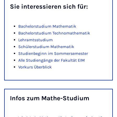
Sie in­ter­es­sie­ren sich für:
Ba­che­lor­stu­di­um Ma­the­ma­tik
Ba­che­lor­stu­di­um Technoma­the­ma­tik
Lehramtsstudium
Schülerstudium Mathematik
Studienbeginn im Sommersemester
Alle Studiengänge der Fakultät EIM
Vorkurs Überblick
In­fos zum Ma­the-Stu­di­um