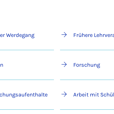
her Werdegang
Frühere Lehrver
en
Forschung
schungsaufenthalte
Arbeit mit Schü