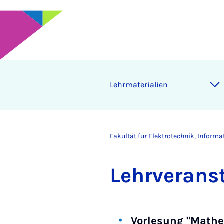
Lehr­ma­te­ri­a­li­en
Fakultät für Elektrotechnik, Inform
Lehr­ver­an­
Vorlesung "Mathe