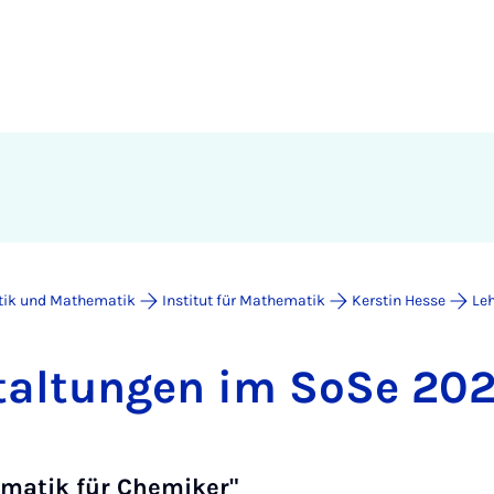
atik und Mathematik
Institut für Mathematik
Kerstin Hesse
Leh
stal­tun­gen im So­Se 20
matik für Chemiker"