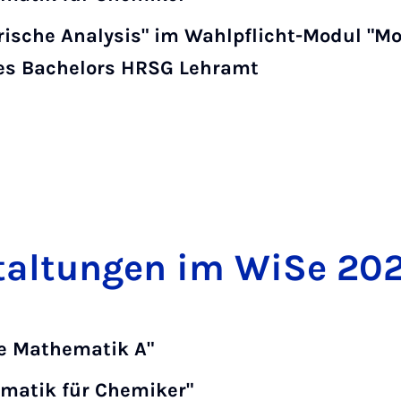
ische Analysis" im Wahlpflicht-Modul "Mo
s Bachelors HRSG Lehramt
stal­tun­gen im Wi­Se 2
e Mathematik A"
matik für Chemiker"